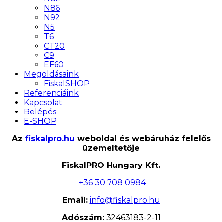
N86
N92
N5
T6
CT20
C9
EF60
Megoldásaink
FiskalSHOP
Referenciáink
Kapcsolat
Belépés
E-SHOP
Az
fiskalpro.hu
weboldal és webáruház felelős
üzemeltetője
FiskalPRO Hungary Kft.
+36 30 708 0984
Email:
info@fiskalpro.hu
Adószám:
32463183-2-11