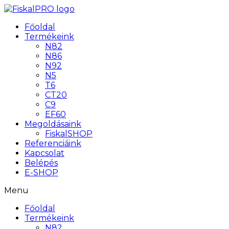
Főoldal
Termékeink
N82
N86
N92
N5
T6
CT20
C9
EF60
Megoldásaink
FiskalSHOP
Referenciáink
Kapcsolat
Belépés
E-SHOP
Menu
Főoldal
Termékeink
N82